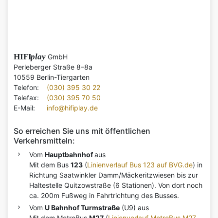
HIFI
play
GmbH
Perleberger Straße 8–8a
10559 Berlin-Tiergarten
Telefon:
(030) 395 30 22
Telefax:
(030) 395 70 50
E-Mail:
info@hifiplay.de
So erreichen Sie uns mit öffentlichen
Verkehrsmitteln:
Vom
Hauptbahnhof
aus
Mit dem Bus
123
(
Linienverlauf Bus 123 auf BVG.de
) in
Richtung Saatwinkler Damm/Mäckeritzwiesen bis zur
Haltestelle Quitzowstraße (6 Stationen). Von dort noch
ca. 200m Fußweg in Fahrtrichtung des Busses.
Vom
U Bahnhof Turmstraße
(U9) aus
Mit dem MetroBus
M27
(
Linienverlauf MetroBus M27