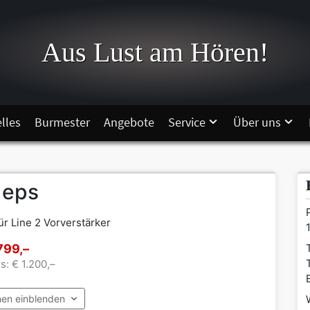
Aus Lust am Hören!
lles
Burmester
Angebote
Service
Über uns
 eps
ür Line 2 Vorverstärker
799,–
s: € 1.200,–
nen einblenden