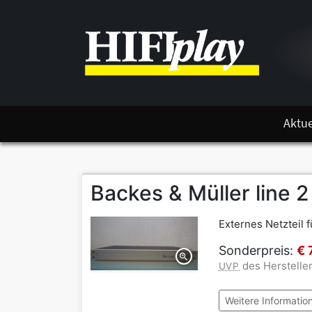
Aktue
Backes & Müller line 2
Externes Netzteil f
Sonderpreis:
€ 
des Hersteller
UVP
Weitere Informatio