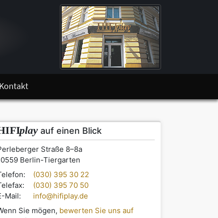
Kontakt
HIFI
play
auf einen Blick
Perleberger Straße 8–8a
10559 Berlin-Tiergarten
Telefon:
(030) 395 30 22
Telefax:
(030) 395 70 50
E-Mail:
info@hifiplay.de
Wenn Sie mögen,
bewerten Sie uns auf