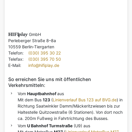
HIFI
play
GmbH
Perleberger Straße 8–8a
10559 Berlin-Tiergarten
Telefon:
(030) 395 30 22
Telefax:
(030) 395 70 50
E-Mail:
info@hifiplay.de
So erreichen Sie uns mit öffentlichen
Verkehrsmitteln:
Vom
Hauptbahnhof
aus
Mit dem Bus
123
(
Linienverlauf Bus 123 auf BVG.de
) in
Richtung Saatwinkler Damm/Mäckeritzwiesen bis zur
Haltestelle Quitzowstraße (6 Stationen). Von dort noch
ca. 200m Fußweg in Fahrtrichtung des Busses.
Vom
U Bahnhof Turmstraße
(U9) aus
Mit dem MetroBus
M27
(
Linienverlauf MetroBus M27